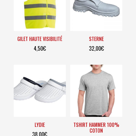
plus
ancien
GILET HAUTE VISIBILITÉ
STERNE
4,50
€
32,00
€
LYDIE
TSHIRT HAMMER 100%
COTON
38,00
€