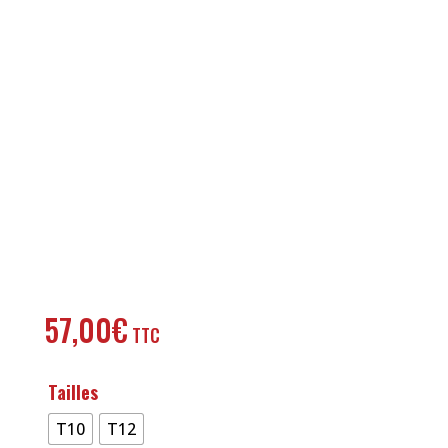
57,00
€
Tailles
T10
T12