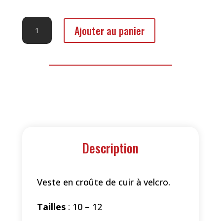
quantité
Ajouter au panier
de
Veste
en
Cuir
Description
Veste en croûte de cuir à velcro.
Tailles
: 10 – 12