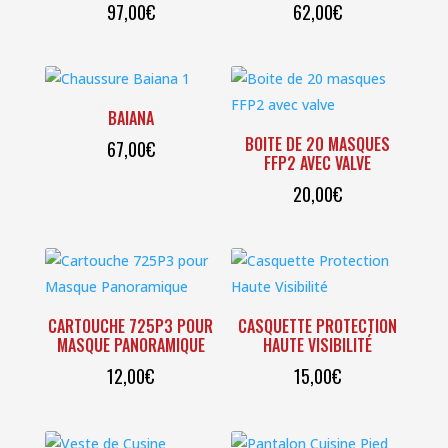
97,00
€
62,00
€
plus
ancien
BAIANA
BOITE DE 20 MASQUES
67,00
€
FFP2 AVEC VALVE
20,00
€
CARTOUCHE 725P3 POUR
CASQUETTE PROTECTION
MASQUE PANORAMIQUE
HAUTE VISIBILITÉ
12,00
€
15,00
€