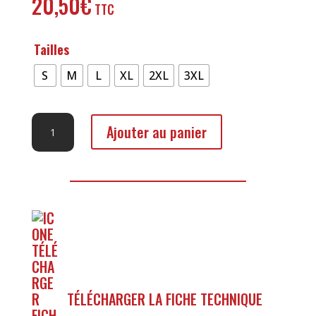
20,50
€
Tailles
S
M
L
XL
2XL
3XL
quantité
Ajouter au panier
de
Veste
de
Cuisine
Manche
Courte
TÉLÉCHARGER LA FICHE TECHNIQUE