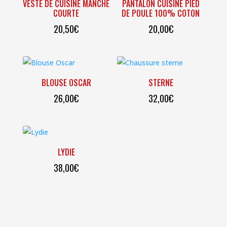
VESTE DE CUISINE MANCHE
PANTALON CUISINE PIED
plus
COURTE
DE POULE 100% COTON
ancien
20,50
€
20,00
€
BLOUSE OSCAR
STERNE
26,00
€
32,00
€
LYDIE
38,00
€