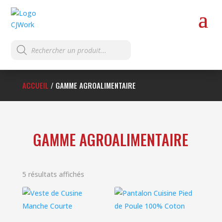
Recherche
de
produits
ACCUEIL
/
GAMME AGROALIMENTAIRE
GAMME AGROALIMENTAIRE
Trié
5 résultats affichés
du
plus
récent
au