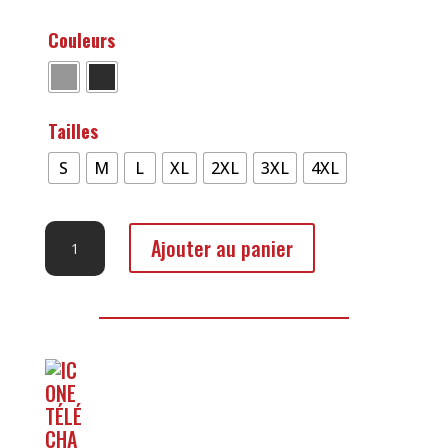
Couleurs
Tailles
S
M
L
XL
2XL
3XL
4XL
quantité
Ajouter au panier
de
Veste
Premium