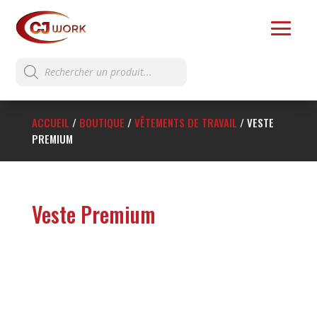
Recherche
de
produits
ACCUEIL
/
BOUTIQUE
/
VÊTEMENTS DE TRAVAIL
/
VESTE
PREMIUM
Veste Premium