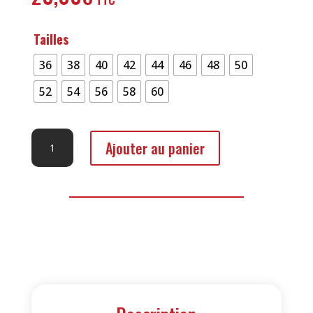
Tailles
36
38
40
42
44
46
48
50
52
54
56
58
60
quantité
Ajouter au panier
de
Blouson
Basic
100%
Coton