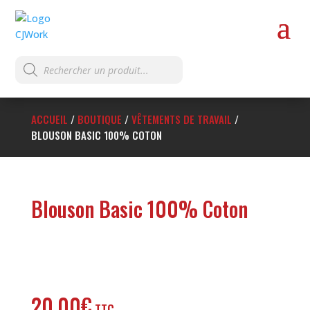
Recherche
de
produits
ACCUEIL
/
BOUTIQUE
/
VÊTEMENTS DE TRAVAIL
/
BLOUSON BASIC 100% COTON
Blouson Basic 100% Coton
20,00
€