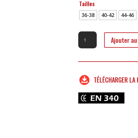
Tailles
36-38
40-42
44-46
quantité
Ajouter au
de
Pantalon
Multipoches
Coton
Poly
TÉLÉCHARGER LA 