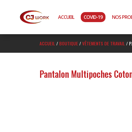
ACCUEIL
COVID-19
NOS PRO
ACCUEIL
/
BOUTIQUE
/
VÊTEMENTS DE TRAVAIL
/
P
Pantalon Multipoches Coto