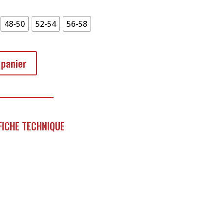
48-50
52-54
56-58
 panier
FICHE TECHNIQUE