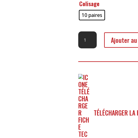
Colisage
10 paires
quantité
Ajouter au
de
Gant
Anti
Coupure
Special
Froid
TÉLÉCHARGER LA 