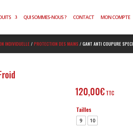
DUITS
QUI SOMMES-NOUS ?
CONTACT
MON COMPTE
N INDIVIDUELLE
/
PROTECTION DES MAINS
/
GANT ANTI COUPURE SPECI
Froid
120,00
€
Tailles
9
10