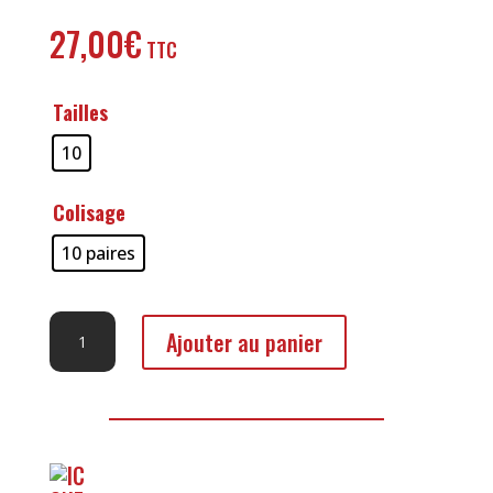
27,00
€
Tailles
10
Colisage
10 paires
quantité
Ajouter au panier
de
Gants
Docker