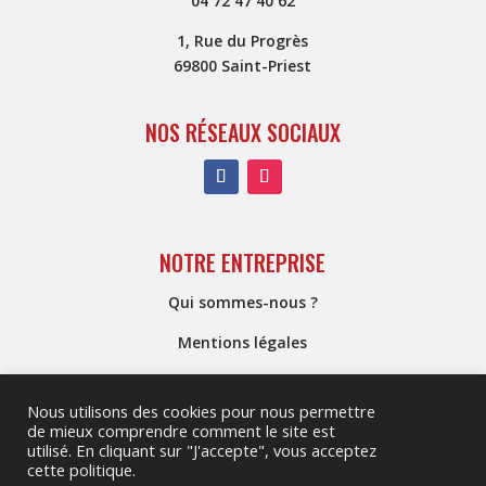
04 72 47 40 62
1, Rue du Progrès
69800 Saint-Priest
NOS RÉSEAUX SOCIAUX
NOTRE ENTREPRISE
Qui sommes-nous ?
Mentions légales
Conditions générales de vente
Nous utilisons des cookies pour nous permettre
de mieux comprendre comment le site est
utilisé. En cliquant sur "J'accepte", vous acceptez
Réalisé par
cette politique.