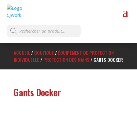
Recherche
de
produits
ACCUEIL
/
BOUTIQUE
/
ÉQUIPEMENT DE PROTECTION
INDIVIDUELLE
/
PROTECTION DES MAINS
/
GANTS DOCKER
Gants Docker