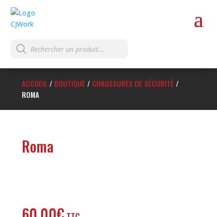
Recherche
de
produits
ACCUEIL
/
BOUTIQUE
/
CHAUSSURES DE SÉCURITÉ
/
ROMA
Roma
60,00
€