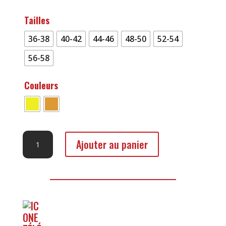
Tailles
36-38
40-42
44-46
48-50
52-54
56-58
Couleurs
quantité
Ajouter au panier
de
Pantalon
Haute
Visibilité